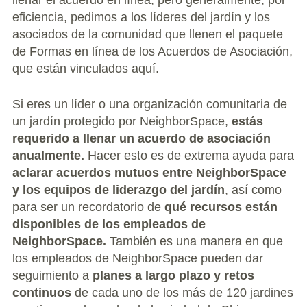
llenar el acuerdo en línea, pero generalmente, por
Large Group Volunteer Organizations
eficiencia, pedimos a los líderes del jardín y los
asociados de la comunidad que llenen el paquete
Soil Delivery Days
de
Formas en línea de los Acuerdos de Asociación,
que están vinculados aquí.
Apply To Be A NeighborSpace
Pre-Application Lot Protection Interest Form
Si eres un líder o una organización comunitaria de
un jardín protegido por NeighborSpace,
estás
Becoming a NeighborSpace Garden: FAQ
requerido a llenar un acuerdo de asociación
anualmente.
Hacer esto es de extrema ayuda para
Documentos para el Acuerdo de Asociación
aclarar acuerdos mutuos entre NeighborSpace
y los equipos de liderazgo del jardín
, así como
Partnership Agreement Document
para ser un recordatorio de
qué recursos están
disponibles de los empleados de
Site Guidelines
NeighborSpace.
También es una manera en que
los empleados de NeighborSpace pueden dar
Community Tips
seguimiento a
planes a largo plazo y retos
Roles and Responsibilities
continuos
de cada uno de los más de 120 jardines