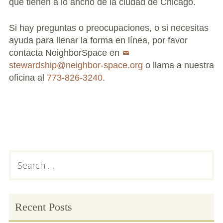
que tienen a lo ancho de la ciudad de Chicago.
Conflict Resolution Plan
Si hay preguntas o preocupaciones, o si necesitas
Donate
ayuda para llenar la forma en línea, por favor
contacta NeighborSpace en
Special Projects
stewardship@neighbor-space.org
o llama a nuestra
oficina al
773-826-3240
.
City In An Orchard- A NeighborSpace
Community Orchard Project
City in an Orchard – Upcoming Workshops
Caring In Public: Revealing Community Gardens
as Social Infrastructure
Primary
Search
for:
Sidebar
Chicago Community Compost Pilot
The West Side Nature Play Network
Recent Posts
Chicago’s Community Growers Program