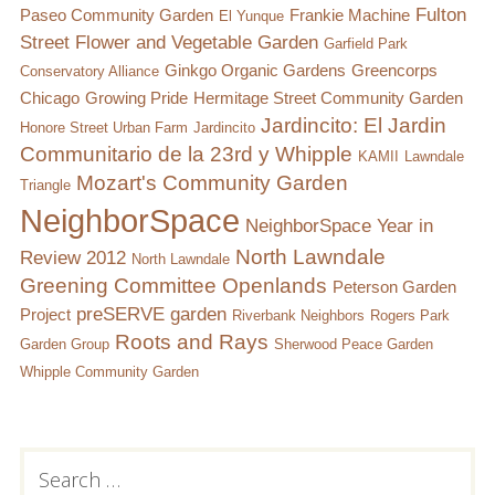
Fulton
Paseo Community Garden
Frankie Machine
El Yunque
Street Flower and Vegetable Garden
Garfield Park
Ginkgo Organic Gardens
Greencorps
Conservatory Alliance
Chicago
Growing Pride
Hermitage Street Community Garden
Jardincito: El Jardin
Honore Street Urban Farm
Jardincito
Communitario de la 23rd y Whipple
KAMII
Lawndale
Mozart's Community Garden
Triangle
NeighborSpace
NeighborSpace Year in
North Lawndale
Review 2012
North Lawndale
Greening Committee
Openlands
Peterson Garden
preSERVE garden
Project
Riverbank Neighbors
Rogers Park
Roots and Rays
Garden Group
Sherwood Peace Garden
Whipple Community Garden
Subsidiary
Search
for: