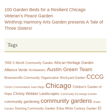
Chicago’s Community Growers Program
100 Garden Beds for a Resilient Chicago
Veteran’s Peace Garden
Winthrop Harmony Arts Garden presents A Tale of
Three Sisters!
Tags
African Heritage Garden
7000 S Merrill Community Garden
Austin Green Team
Allianza Verde
Archeworks
CCCG
Bowmanville Community Organization
Brickyard Garden
Chicago
Children's Garden of
Centro Communitario Juan Diego
Christy Webber Landscapes
Hope
Community Exchange Garden
community gardens
community gardening
Drake
El
Dunning Community Garden
Edna White Century Garden
Garden