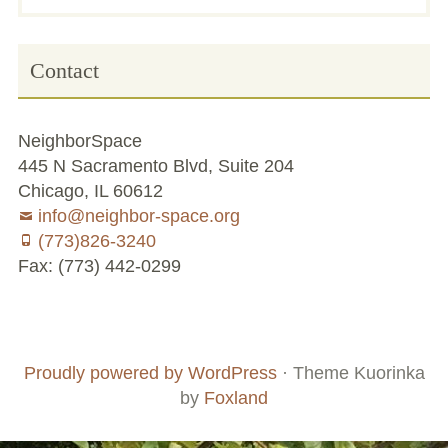
Sidebar
Contact
NeighborSpace
445 N Sacramento Blvd, Suite 204
Chicago, IL 60612
info@neighbor-space.org
(773)826-3240
Fax: (773) 442-0299
Footer
Social
Board
Supporters
Menu
Content
and
Proudly powered by WordPress
·
Theme Kuorinka
Staff
by
Foxland