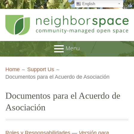
English
Skip
to
content
NeighborSpace
Menu
Primary
Breadcrumbs
About
Home
Support Us
Menu
Documentos para el Acuerdo de Asociación
JOB POSTINGS
Join our Email List
Documentos para el Acuerdo de
Contact
Asociación
Board and Staff
Supporters
Roles y Responsabilidades
—
Versión para