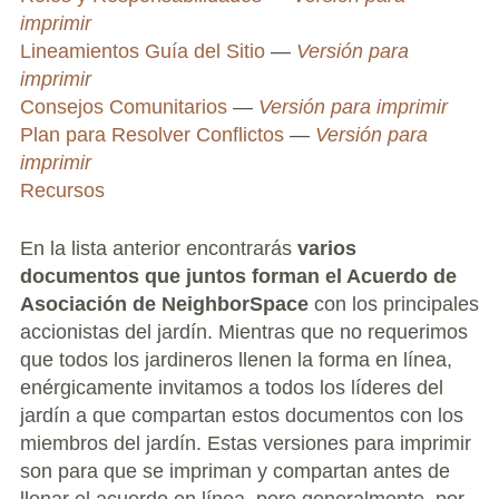
imprimir
Volunteer Opportunities
Lineamientos Guía del Sitio
—
Versión para
imprimir
Current NeighborSpace Gardens
Consejos Comunitarios
—
Versión para imprimir
Plan para Resolver Conflictos
—
Versión para
Resources for Gardens
imprimir
Recursos
Tool Lending Library
En la lista anterior encontrarás
varios
Fiscal Sponsorship Information,
documentos que juntos forman el Acuerdo de
Reimbursements, Go Fund Me Instructions, and
Asociación de NeighborSpace
con los principales
Grant Application Notification
accionistas del jardín. Mientras que no requerimos
Free Wood Chip Delivery
que todos los jardineros llenen la forma en línea,
enérgicamente invitamos a todos los líderes del
Bartlett Tree Care Service
jardín a que compartan estos documentos con los
miembros del jardín. Estas versiones para imprimir
Group Volunteer Ready Gardens
son para que se impriman y compartan antes de